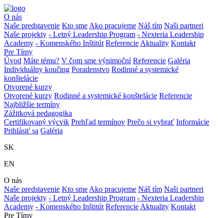
O nás
Naše predstavenie
Kto sme
Ako pracujeme
Náš tím
Naši partneri
Naše projekty
- Letný Leadership Program
- Nexteria Leadership
Academy
- Komenského Inštitút
Referencie
Aktuality
Kontakt
Pre Tímy
Úvod
Máte tému?
V čom sme výnimoční
Referencie
Galéria
Individuálny koučing
Poradenstvo
Rodinné a systemické
konštelácie
Otvorené kurzy
Otvorené kurzy
Rodinné a systemické konštelácie
Referencie
Najbližšie termíny
Zážitková pedagogika
Certifikovaný výcvik
Prehľad termínov
Prečo si vybrať
Informácie
Prihlásiť sa
Galéria
SK
EN
O nás
Naše predstavenie
Kto sme
Ako pracujeme
Náš tím
Naši partneri
Naše projekty
- Letný Leadership Program
- Nexteria Leadership
Academy
- Komenského Inštitút
Referencie
Aktuality
Kontakt
Pre Tímy