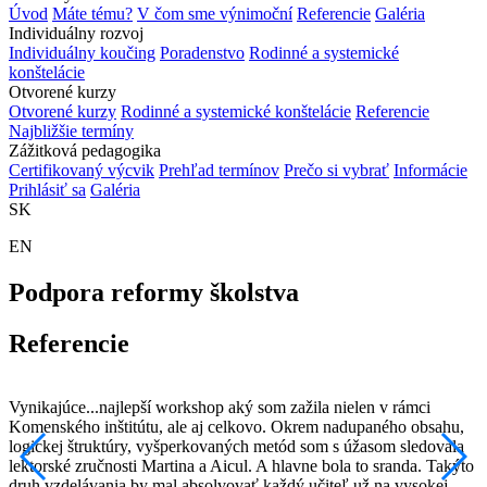
Úvod
Máte tému?
V čom sme výnimoční
Referencie
Galéria
Individuálny rozvoj
Individuálny koučing
Poradenstvo
Rodinné a systemické
konštelácie
Otvorené kurzy
Otvorené kurzy
Rodinné a systemické konštelácie
Referencie
Najbližšie termíny
Zážitková pedagogika
Certifikovaný výcvik
Prehľad termínov
Prečo si vybrať
Informácie
Prihlásiť sa
Galéria
SK
EN
Podpora reformy školstva
Referencie
Vynikajúce...najlepší workshop aký som zažila nielen v rámci
N
Komenského inštitútu, ale aj celkovo. Okrem nadupaného obsahu,
s
logickej štruktúry, vyšperkovaných metód som s úžasom sledovala
z
lektorské zručnosti Martina a Aicul. A hlavne bola to sranda. Takýto
z
druh vzdelávania by mal absolvovať každý učiteľ už na vysokej
z